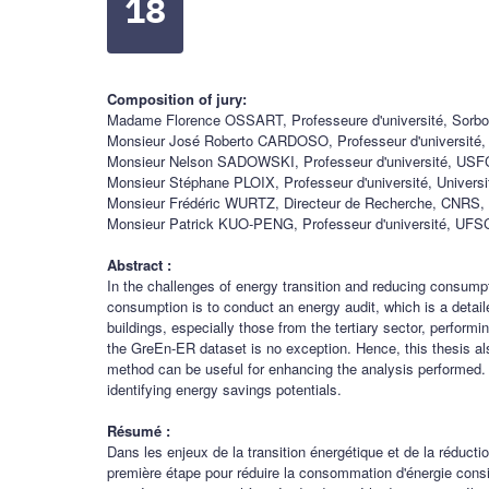
18
Composition of jury:
Madame Florence OSSART, Professeure d'université, Sorbo
Monsieur José Roberto CARDOSO, Professeur d'université,
Monsieur Nelson SADOWSKI, Professeur d'université, USF
Monsieur Stéphane PLOIX, Professeur d'université, Univers
Monsieur Frédéric WURTZ, Directeur de Recherche, CNRS, 
Monsieur Patrick KUO-PENG, Professeur d'université, UFSC
Abstract :
In the challenges of energy transition and reducing consumpti
consumption is to conduct an energy audit, which is a detail
buildings, especially those from the tertiary sector, perfor
the GreEn-ER dataset is no exception. Hence, this thesis al
method can be useful for enhancing the analysis performed. H
identifying energy savings potentials.
Résumé :
Dans les enjeux de la transition énergétique et de la réduc
première étape pour réduire la consommation d'énergie consis