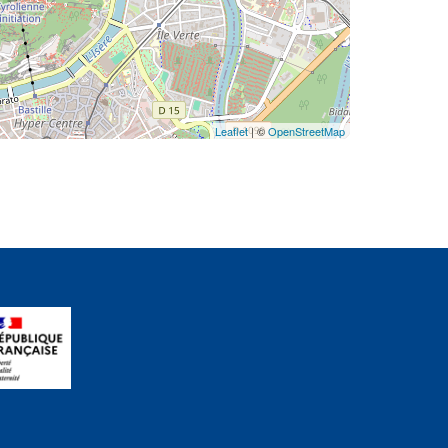
Leaflet
| ©
OpenStreetMap