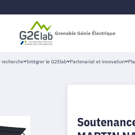
Grenoble Génie Électrique
 recherche
Intégrer le G2Elab
Partenariat et innovation
Pla
Soutenance