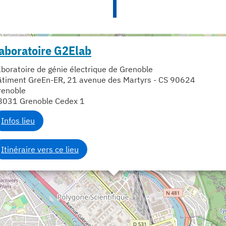
aboratoire G2Elab
boratoire de génie électrique de Grenoble
âtiment GreEn-ER, 21 avenue des Martyrs - CS 90624
renoble
8031 Grenoble Cedex 1
Infos lieu
Itinéraire vers ce lieu