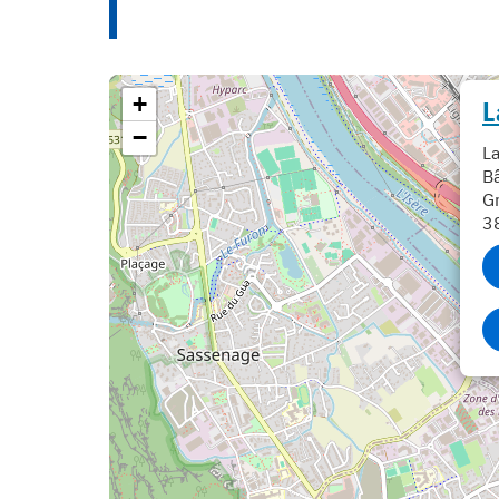
+
L
−
La
B
G
3