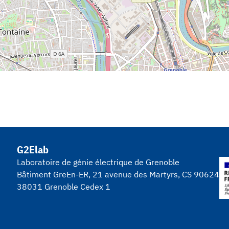
G2Elab
Laboratoire de génie électrique de Grenoble
Bâtiment GreEn-ER, 21 avenue des Martyrs, CS 90624
38031 Grenoble Cedex 1