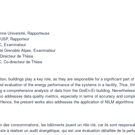
nne Université, Rapporteuse
 USP, Rapporteur
C, Examinateur
ité Grenoble Alpes, Examinateur
Directeur de Thèse
, Co-directeur de Thèse
on, buildings play a key role, as they are responsible for a significant part o
ed evaluation of the energy performance of the systems in a facility. Thus, t
ming a comprehensive analysis of data from the GreEn-Er building. Nevertheless
so addresses data quality metrics, especially in terms of accuracy and compl
ence, the present works also addresses the application of NILM algorithms to l
tion des consommations, les bâtiments jouent un rôle clé, car ils sont respon
te à réaliser un audit énergétique, qui est une évaluation détaillée de la pe