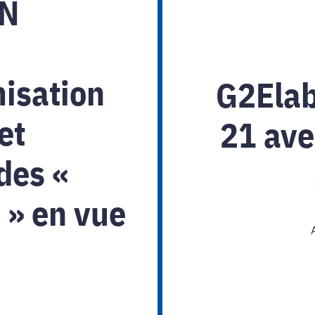
IN
misation
G2Elab
et
21 ave
des «
 » en vue