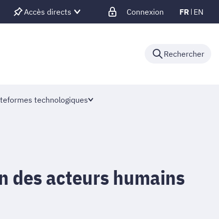
Accès directs
Connexion
FR
EN
Rechercher
teformes technologiques
on des acteurs humains