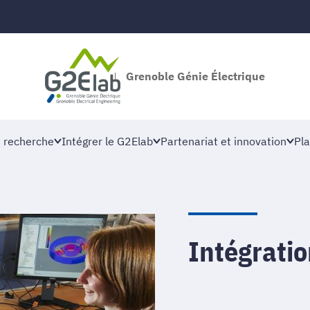
Grenoble Génie Électrique
 recherche
Intégrer le G2Elab
Partenariat et innovation
Pla
Intégrati