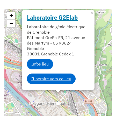
×
+
Laboratoire G2Elab
−
Laboratoire de génie électrique
de Grenoble
Bâtiment GreEn-ER, 21 avenue
des Martyrs - CS 90624
Grenoble
38031 Grenoble Cedex 1
Infos lieu
Itinéraire vers ce lieu