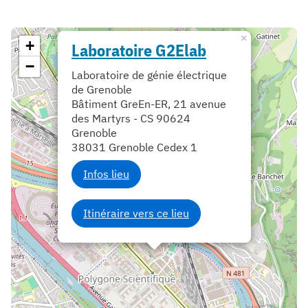
×
+
Laboratoire G2Elab
−
Laboratoire de génie électrique
de Grenoble
Bâtiment GreEn-ER, 21 avenue
des Martyrs - CS 90624
Grenoble
38031 Grenoble Cedex 1
Infos lieu
Itinéraire vers ce lieu