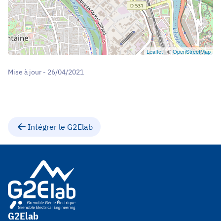
Leaflet
| ©
OpenStreetMap
Mise à jour - 26/04/2021
Intégrer le G2Elab
G2Elab