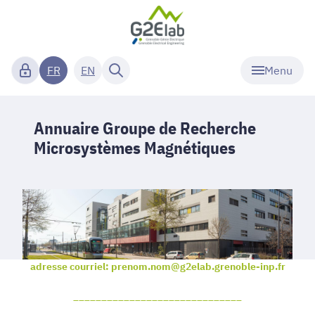
Menu
FR
EN
Annuaire Groupe de Recherche
Microsystèmes Magnétiques
adresse courriel: prenom.nom@g2elab.grenoble-inp.fr
______________________________