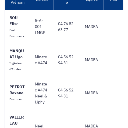
Prénom
e
BOU
5-A-
Elise
04 76 82
001
MADEA
63 77
Post-
LMGP
Doctorante
MANQU
AT Ugo
Minate
04 56 52
MADEA
c A474
94 31
Ingénieur
d'Etudes
Minate
PETROT
c A474
04 56 52
Roxane
MADEA
Néel &
94 31
Doctorant
Liphy
VALLER
EAU
Néel
MADEA