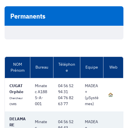
Permanents
NOM
Téléphon
Bureau
Equipe
Web
Prénom
e
CUGAT
Minate
04 56 52
MADEA
Orphée
c A188
94 31
+
5-A-
04 76 82
(µSystè
Chercheur
001
63 77
mes)
CNRS
DELAMA
Minate
04 56 52
MADEA
RE
c
94 43
+