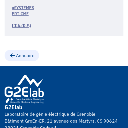
µSYSTEMES
ERT-CMF
I.T.A.(R.F.)
Annuaire
G2Elab
Laboratoire de génie électrique de Grenoble
Bâtiment GreEn-ER, 21 avenue des Martyrs, CS 90624
38031 Grenoble Cedex 1