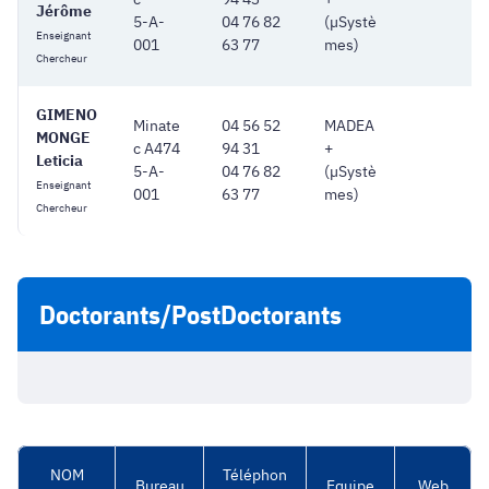
Jérôme
5-A-
04 76 82
(µSystè
Enseignant
001
63 77
mes)
Chercheur
GIMENO
Minate
04 56 52
MADEA
MONGE
c A474
94 31
+
Leticia
5-A-
04 76 82
(µSystè
Enseignant
001
63 77
mes)
Chercheur
Doctorants/PostDoctorants
NOM
Téléphon
Bureau
Equipe
Web