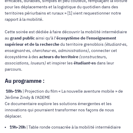
efficaces, durables, simples et peu coûteux, remplaçant la voiture
pour les déplacements et la logistique du quotidien dans des
territoires périurbains et ruraux » [1] vient requestionner notre
rapport à la mobilité.
Cette soirée est dédiée à faire découvrir la mobilité intermédiaire
au
grand public
ainsi qu'à l’
écosystème de l’enseignement
supérieur et de la recherche
du territoire grenoblois
(étudiant·es,
enseignant·es, chercheur·es, administrations)
, connecter cet
écosystème à des
acteurs du territoire
(constructeurs,
associations, loueurs)
et inspirer les
étudiant·es
dans leur
parcours.
Au programme :
18h-19h
| Projection du film « La nouvelle aventure mobile » de
Jérôme Zindy & l'ADEME
Ce documentaire explore les solutions émergentes et les
innovations qui pourraient transformer nos façons de nous
déplacer.
19h-20h
| Table ronde consacrée à la mobilité intermédiaire