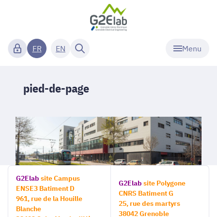
Menu
FR
EN
pied-de-page
G2Elab
site Campus
G2Elab
site Polygone
ENSE3 Batiment D
CNRS Batiment G
961, rue de la Houille
25, rue des martyrs
Blanche
38042 Grenoble