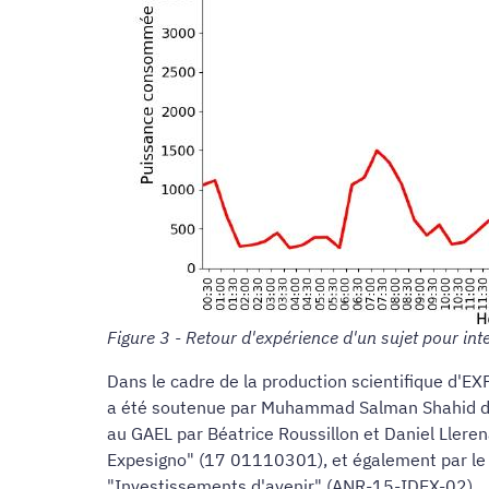
Figure 3 - Retour d'expérience d'un sujet pour int
Dans le cadre de la production scientifique d'EX
a été soutenue par Muhammad Salman Shahid devan
au GAEL par Béatrice Roussillon et Daniel Llere
Expesigno" (17 01110301), et également par l
"Investissements d'avenir" (ANR-15-IDEX-02).