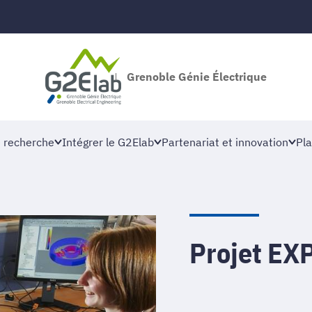
Grenoble Génie Électrique
 recherche
Intégrer le G2Elab
Partenariat et innovation
Pla
Projet E