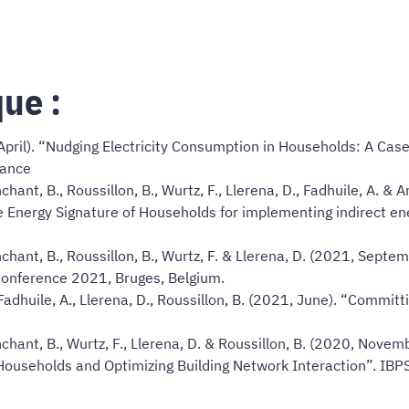
que :
 April). “Nudging Electricity Consumption in Households: A Cas
rance
nchant, B., Roussillon, B., Wurtz, F., Llerena, D., Fadhuile, A. 
 Energy Signature of Households for implementing indirect ene
inchant, B., Roussillon, B., Wurtz, F. & Llerena, D. (2021, Sep
 Conference 2021, Bruges, Belgium.
adhuile, A., Llerena, D., Roussillon, B. (2021, June). “Committi
inchant, B., Wurtz, F., Llerena, D. & Roussillon, B. (2020, Nov
 Households and Optimizing Building Network Interaction”. IBP