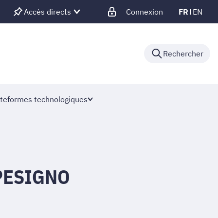
Accès directs
Connexion
FR
EN
Rechercher
teformes technologiques
XPESIGNO