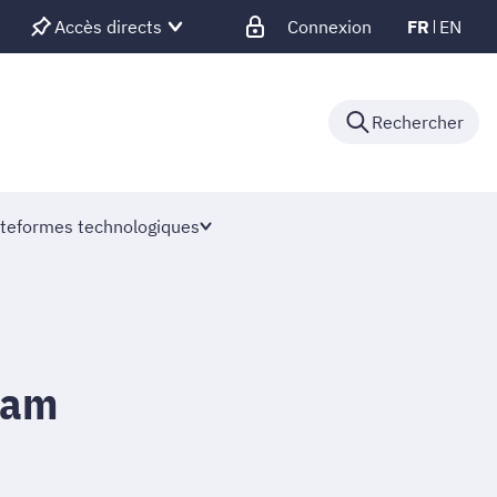
Accès directs
Connexion
FR
EN
Rechercher
teformes technologiques
iam