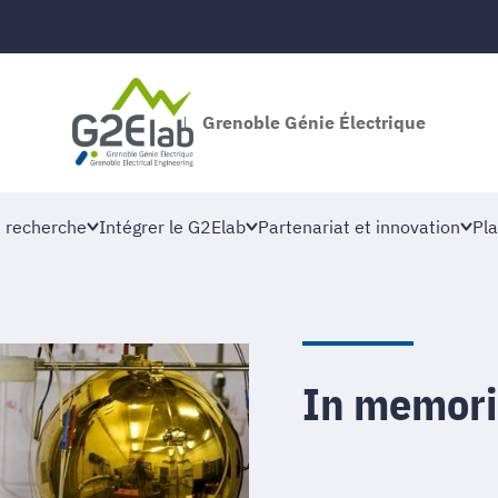
Grenoble Génie Électrique
 recherche
Intégrer le G2Elab
Partenariat et innovation
Pla
In memor