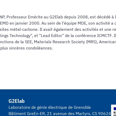
-INP, Professeur Emérite au G2Elab depuis 2008, est décédé à 
 LEMD en janvier 2000. Au sein de l'équipe MDE, son activité a
sites métal-carbone. Il avait également des activités et une 
tings Technology", et "Lead Editor" de la conférence ICMCTF. Il
tinctions de la SEE, Materials Research Society (MRS), Ameri
s plus sincères condoléances.
G2Elab
Laboratoire de génie électrique de Grenoble
Bâtiment GreEn-ER, 21 avenue des Martyrs, CS 90624