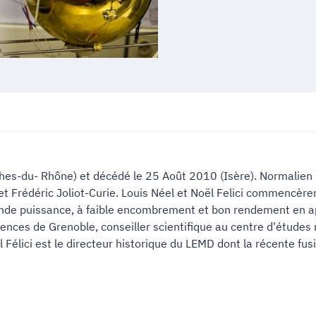
es-du- Rhône) et décédé le 25 Août 2010 (Isère). Normalien 
 et Frédéric Joliot-Curie. Louis Néel et Noël Felici commencèren
de puissance, à faible encombrement et bon rendement en applic
sciences de Grenoble, conseiller scientifique au centre d'étude
 Félici est le directeur historique du LEMD dont la récente fu