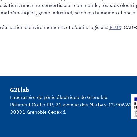
ociations machine-convertisseur-commande, réseaux électrique
mathématiques, génie industriel, sciences humaines et social
alisation d'environnements et d'outils logiciels:
FLUX
, CADE
G2Elab
Laboratoire de génie électrique de Grenoble
Bâtiment GreEn-ER, 21 avenue des Martyrs, CS 90624
38031 Grenoble Cedex 1