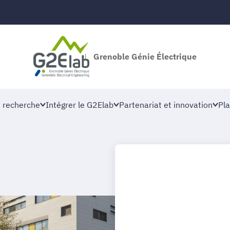
Grenoble Génie Électrique
 recherche
Intégrer le G2Elab
Partenariat et innovation
Pla