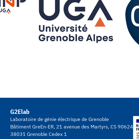
G2Elab
Laboratoire de génie électrique de Grenoble
Bâtiment GreEn-ER, 21 avenue des Martyrs, CS 90624
38031 Grenoble Cedex 1