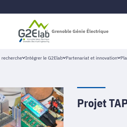
Grenoble Génie Électrique
 recherche
Intégrer le G2Elab
Partenariat et innovation
Pla
Projet TA