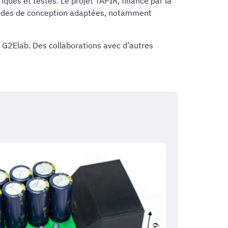
qués et testés. Le projet TAPIR, financé par la
hodes de conception adaptées, notamment
u G2Elab. Des collaborations avec d’autres