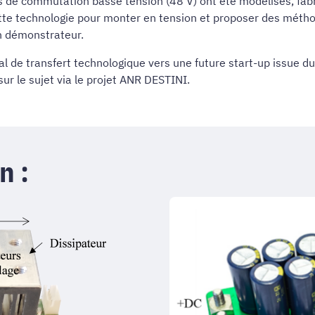
s de commutation basse tension (48 V) ont été modélisés, fabri
ette technologie pour monter en tension et proposer des mét
 un démonstrateur.
bal de transfert technologique vers une future start-up issue d
ur le sujet via le projet ANR DESTINI.
n :