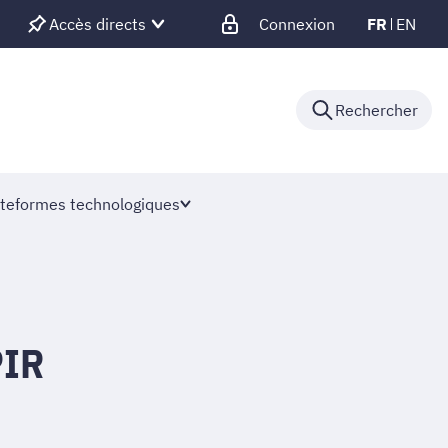
Accès directs
Connexion
FR
EN
Rechercher
teformes technologiques
PIR