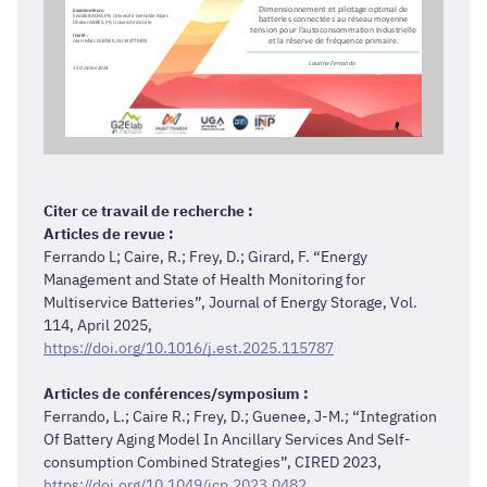
Dimensionnement et pilotage optimal de 
Examinateurs:
Seddik
BACHA,PR, Université Grenoble Alpes
batteries connectées au réseau moyenne 
Dhaker
ABBES, PR, Université de Lille
tension pour l'autoconsommation industrielle 
Invité :
et la réserve de fréquence primaire.
Jean
-
Marc GUENEE, DG WATTMEN 
Laurine Ferrando
15 
Octobre
2024
Citer ce travail de recherche :
Articles de revue :
Ferrando L; Caire, R.; Frey, D.; Girard, F. “Energy
Management and State of Health Monitoring for
Multiservice Batteries”, Journal of Energy Storage, Vol.
114, April 2025,
https://doi.org/10.1016/j.est.2025.115787
Articles de conférences/symposium :
Ferrando, L.; Caire R.; Frey, D.; Guenee, J-M.; “Integration
Of Battery Aging Model In Ancillary Services And Self-
consumption Combined Strategies”, CIRED 2023,
https://doi.org/10.1049/icp.2023.0482