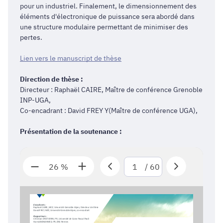
pour un industriel. Finalement, le dimensionnement des
éléments d'électronique de puissance sera abordé dans
une structure modulaire permettant de minimiser des
pertes.
Lien vers le manuscript de thèse
Direction de thèse :
Directeur : Raphaël CAIRE, Maître de conférence Grenoble
INP-UGA,
Co-encadrant : David FREY Y(Maître de conférence UGA),
Présentation de la soutenance :
26 %
/
60
Encadrants :
Raphael CAIRE, MCF, Université Grenoble Alpes, Directeur de thèse
David FREY, MCF, Université Grenoble Alpes, 
co
-
encadrant
Rapporteurs :
Christian CRISTOFARI, PR, Université de Corse Pascal Paoli
Hamid BENAHMED, PR, ENS Rennes